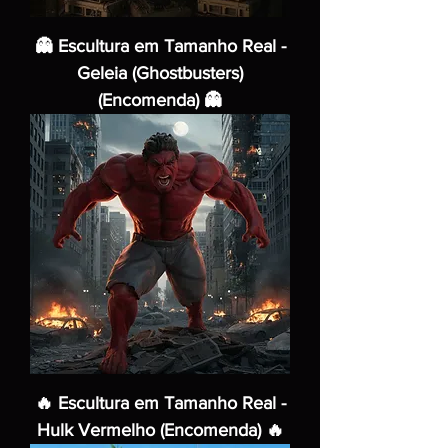
👻 Escultura em Tamanho Real -
Geleia (Ghostbusters)
(Encomenda) 👻
🔥 Escultura em Tamanho Real -
Hulk Vermelho (Encomenda) 🔥