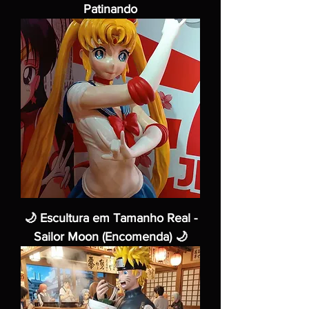
Patinando
🌙 Escultura em Tamanho Real -
Sailor Moon (Encomenda) 🌙