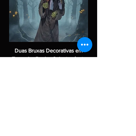
Duas Bruxas Decorativas em
Tamanho Real – Colecionáveis
Temáticas