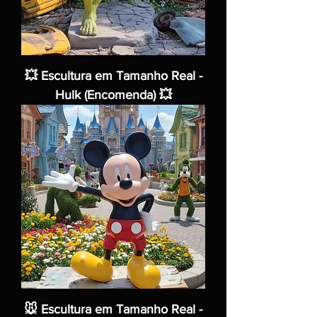
💥 Escultura em Tamanho Real -
Hulk (Encomenda) 💥
🐭 Escultura em Tamanho Real -