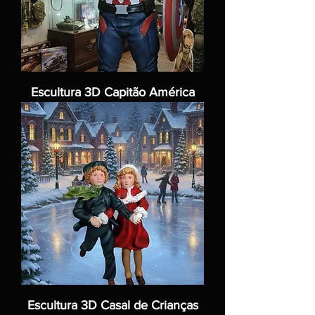
Escultura 3D Capitão América
Escultura 3D Casal de Crianças